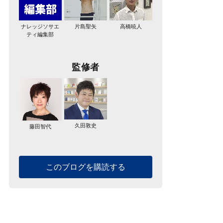
ナレッジソサエ
片島聖矢
高橋暁人
ティ編集部
監修者
久田敦史
藤田智代
このブログを購読する