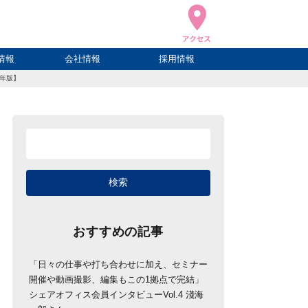
情報
会社情報
採用情報
4年版】
ブログ
ハウ
ログ
会社概要
アクセス
おすすめの記事
「日々の仕事や打ち合わせに加え、セミナー
開催や動画撮影、編集もこの1拠点で完結」
シェアオフィス会員インタビューVol.4 淺海