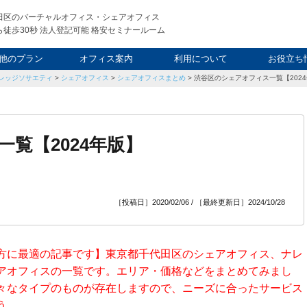
田区のバーチャルオフィス・シェアオフィス
徒歩30秒 法人登記可能 格安セミナールーム
他のプラン
オフィス案内
利用について
お役立ち
レッジソサエティ
>
シェアオフィス
>
シェアオフィスまとめ
>
渋谷区のシェアオフィス一覧【202
ウィークエンド
タルオフィス
し会議室
申込について
利用料金
FAQ
スタッフ
起業ノウ
社長ブ
覧【2024年版】
［投稿日］2020/02/06 / ［最終更新日］2024/10/28
方に最適の記事です】東京都千代田区のシェアオフィス、ナレ
アオフィスの一覧です。エリア・価格などをまとめてみまし
々なタイプのものが存在しますので、ニーズに合ったサービス
う。