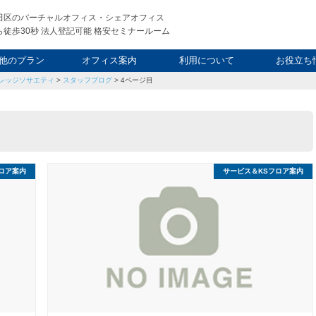
田区のバーチャルオフィス・シェアオフィス
徒歩30秒 法人登記可能 格安セミナールーム
他のプラン
オフィス案内
利用について
お役立ち
レッジソサエティ
>
スタッフブログ
>
4ページ目
ウィークエンド
タルオフィス
し会議室
申込について
利用料金
FAQ
スタッフ
起業ノウ
社長ブ
ロア案内
サービス＆KSフロア案内