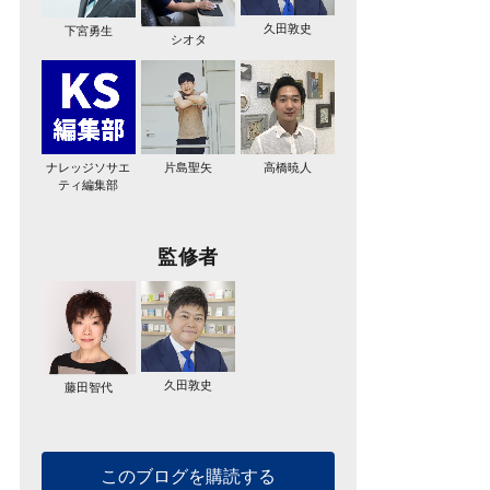
久田敦史
下宮勇生
シオタ
ナレッジソサエ
片島聖矢
高橋暁人
ティ編集部
監修者
久田敦史
藤田智代
このブログを購読する