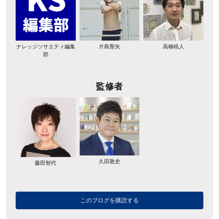
ナレッジソサエティ編集
片島聖矢
高橋暁人
部
監修者
久田敦史
藤田智代
このブログを購読する