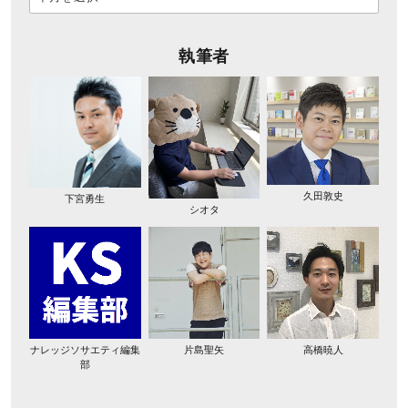
執筆者
久田敦史
下宮勇生
シオタ
ナレッジソサエティ編集
片島聖矢
高橋暁人
部