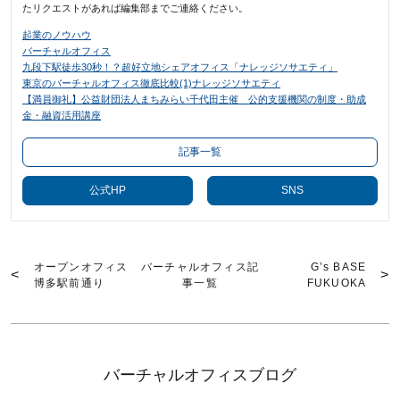
たリクエストがあれば編集部までご連絡ください。
起業のノウハウ
バーチャルオフィス
九段下駅徒歩30秒！？超好立地シェアオフィス「ナレッジソサエティ」
東京のバーチャルオフィス徹底比較(1)ナレッジソサエティ
【満員御礼】公益財団法人まちみらい千代田主催 公的支援機関の制度・助成
金・融資活用講座
記事一覧
公式HP
SNS
オープンオフィス
バーチャルオフィス記
G’s BASE
博多駅前通り
事一覧
FUKUOKA
バーチャルオフィスブログ