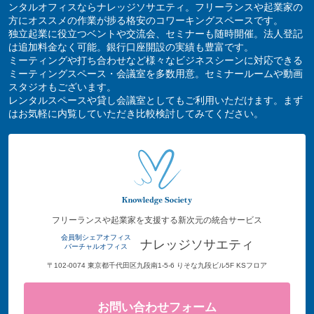
ンタルオフィスならナレッジソサエティ。フリーランスや起業家の
方にオススメの作業が捗る格安のコワーキングスペースです。
独立起業に役立つベントや交流会、セミナーも随時開催。法人登記
は追加料金なく可能。銀行口座開設の実績も豊富です。
ミーティングや打ち合わせなど様々なビジネスシーンに対応できる
ミーティングスペース・会議室を多数用意。セミナールームや動画
スタジオもございます。
レンタルスペースや貸し会議室としてもご利用いただけます。まず
はお気軽に内覧していただき比較検討してみてください。
フリーランスや起業家を支援する新次元の統合サービス
会員制シェアオフィス
ナレッジソサエティ
バーチャルオフィス
〒102-0074 東京都千代田区九段南1-5-6 りそな九段ビル5F KSフロア
お問い合わせフォーム