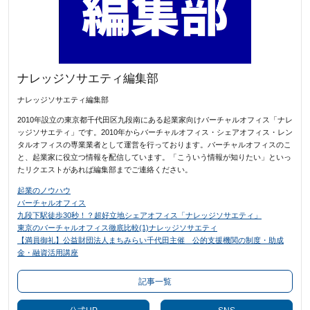
ナレッジソサエティ編集部
ナレッジソサエティ編集部
2010年設立の東京都千代田区九段南にある起業家向けバーチャルオフィス「ナレ
ッジソサエティ」です。2010年からバーチャルオフィス・シェアオフィス・レン
タルオフィスの専業業者として運営を行っております。バーチャルオフィスのこ
と、起業家に役立つ情報を配信しています。「こういう情報が知りたい」といっ
たリクエストがあれば編集部までご連絡ください。
起業のノウハウ
バーチャルオフィス
九段下駅徒歩30秒！？超好立地シェアオフィス「ナレッジソサエティ」
東京のバーチャルオフィス徹底比較(1)ナレッジソサエティ
【満員御礼】公益財団法人まちみらい千代田主催 公的支援機関の制度・助成
金・融資活用講座
記事一覧