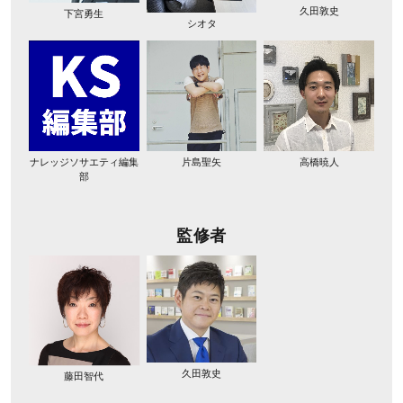
久田敦史
下宮勇生
シオタ
ナレッジソサエティ編集
片島聖矢
高橋暁人
部
監修者
久田敦史
藤田智代