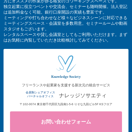
方にオススメの作業が捗る格安のコワーキングスペースです。
独立起業に役立つベントや交流会、セミナーも随時開催。法人登記
は追加料金なく可能。銀行口座開設の実績も豊富です。
ミーティングや打ち合わせなど様々なビジネスシーンに対応できる
ミーティングスペース・会議室を多数用意。セミナールームや動画
スタジオもございます。
レンタルスペースや貸し会議室としてもご利用いただけます。まず
はお気軽に内覧していただき比較検討してみてください。
フリーランスや起業家を支援する新次元の統合サービス
会員制シェアオフィス
ナレッジソサエティ
バーチャルオフィス
〒102-0074 東京都千代田区九段南1-5-6 りそな九段ビル5F KSフロア
お問い合わせフォーム