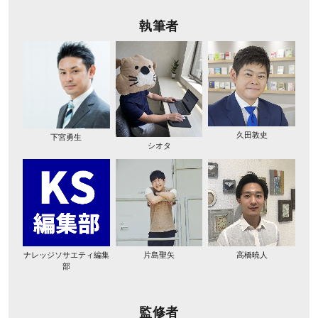
執筆者
久田敦史
下宮勇生
シオタ
ナレッジソサエティ編集
片島聖矢
高橋暁人
部
監修者