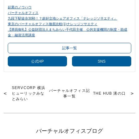
起業のノウハウ
バーチャルオフィス
九段下駅徒歩30秒！？超好立地シェアオフィス「ナレッジソサエティ」
東京のバーチャルオフィス徹底比較(1)ナレッジソサエティ
【満員御礼】公益財団法人まちみらい千代田主催 公的支援機関の制度・助成
金・融資活用講座
記事一覧
公式HP
SNS
SERVCORP 横浜
バーチャルオフィス記
ヒューリックみな
THE HUB 溝の口
事一覧
とみらい
バーチャルオフィスブログ