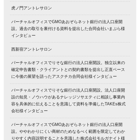
虎ノ門アントレサロン
バーチャルオフィスでGMOあおぞらネット銀行の法人口座開
設。過去の取引を裏付ける資料を提出した合同会社いまぷら様
インタビュー
西新宿アントレサロン
バーチャルオフィスでりそな銀行の法人口座開設。独立以来の
確定申告書類・クライアントとの契約書類を提出し正直ベース
に今後の展望を語ったアスクチカ合同会社様インタビュー
バーチャルオフィスでりそな銀行の法人口座開設。法人口座開
設の知見・ノウハウがあるナレッジソサエティに相談し事業内
容を具体的に伝えることを意識して資料を準備したTAKEs株式
会社様インタビュー
バーチャルオフィスでGMOあおぞらネット銀行の法人口座開
設。ややわかりにくい商材のためなるべく範囲を限定してわか
りやすく内容説明することを意識した株式会社モルガナイト様