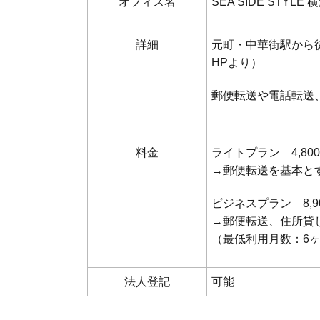
オフィス名
SEA SIDE STYLE 
詳細
元町・中華街駅から
HPより）
郵便転送や電話転送
料金
ライトプラン 4,800
→郵便転送を基本と
ビジネスプラン 8,9
→郵便転送、住所貸
（最低利用月数：6
法人登記
可能