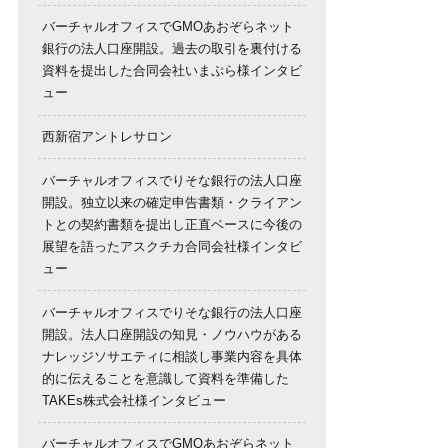
バーチャルオフィスでGMOあおぞらネット
銀行の法人口座開設。過去の取引を裏付ける
資料を提出した合同会社いまぷら様インタビ
ュー
西新宿アントレサロン
バーチャルオフィスでりそな銀行の法人口座
開設。独立以来の確定申告書類・クライアン
トとの契約書類を提出し正直ベースに今後の
展望を語ったアスクチカ合同会社様インタビ
ュー
バーチャルオフィスでりそな銀行の法人口座
開設。法人口座開設の知見・ノウハウがある
ナレッジソサエティに相談し事業内容を具体
的に伝えることを意識して資料を準備した
TAKEs株式会社様インタビュー
バーチャルオフィスでGMOあおぞらネット