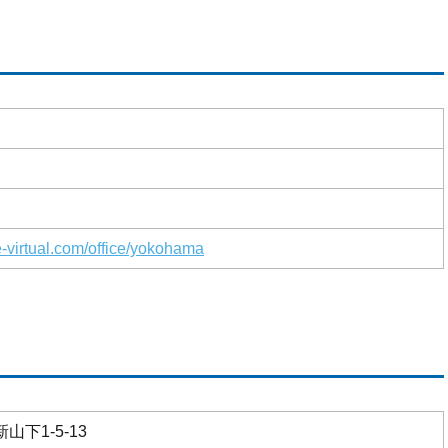
e-virtual.com/office/yokohama
下1-5-13