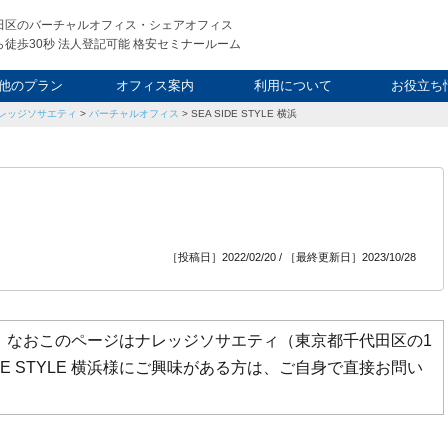
田区のバーチャルオフィス・シェアオフィス
徒歩30秒 法人登記可能 格安セミナールーム
他のプラン
オフィス案内
利用について
お役立ち
レッジソサエティ
>
バーチャルオフィス
>
SEA SIDE STYLE 横浜
ウィークエンド
タルオフィス
し会議室
申込について
利用料金
FAQ
スタッフ
起業ノウ
社長ブ
［投稿日］2022/02/20 / ［最終更新日］2023/10/28
ージです。なおこのページはナレッジソサエティ（東京都千代田区の1
DE STYLE 横浜様にご興味がある方は、ご自身で直接お問い