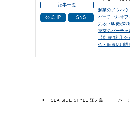
記事一覧
起業のノウハウ
バーチャルオフ
公式HP
SNS
九段下駅徒歩3
東京のバーチャ
【満員御礼】公
金・融資活用講
SEA SIDE STYLE 江ノ島
バー