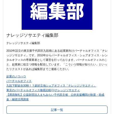
ナレッジソサエティ編集部
ナレッジソサエティ編集部
2010年設立の東京都千代田区九段南にある起業家向けバーチャルオフィス「ナレ
ッジソサエティ」です。2010年からバーチャルオフィス・シェアオフィス・レン
タルオフィスの専業業者として運営を行っております。バーチャルオフィスのこ
と、起業家に役立つ情報を配信しています。「こういう情報が知りたい」といっ
たリクエストがあれば編集部までご連絡ください。
起業のノウハウ
バーチャルオフィス
九段下駅徒歩30秒！？超好立地シェアオフィス「ナレッジソサエティ」
東京のバーチャルオフィス徹底比較(1)ナレッジソサエティ
【満員御礼】公益財団法人まちみらい千代田主催 公的支援機関の制度・助成
金・融資活用講座
記事一覧