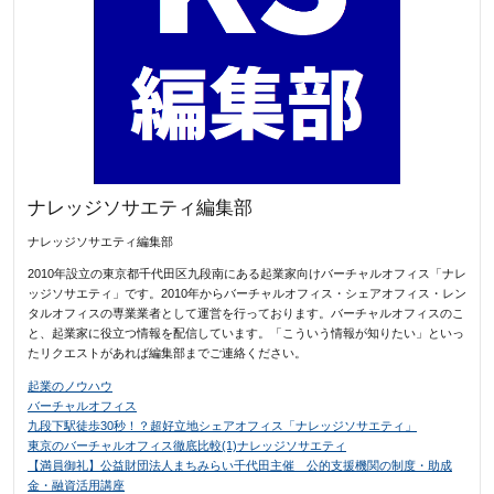
ナレッジソサエティ編集部
ナレッジソサエティ編集部
2010年設立の東京都千代田区九段南にある起業家向けバーチャルオフィス「ナレ
ッジソサエティ」です。2010年からバーチャルオフィス・シェアオフィス・レン
タルオフィスの専業業者として運営を行っております。バーチャルオフィスのこ
と、起業家に役立つ情報を配信しています。「こういう情報が知りたい」といっ
たリクエストがあれば編集部までご連絡ください。
起業のノウハウ
バーチャルオフィス
九段下駅徒歩30秒！？超好立地シェアオフィス「ナレッジソサエティ」
東京のバーチャルオフィス徹底比較(1)ナレッジソサエティ
【満員御礼】公益財団法人まちみらい千代田主催 公的支援機関の制度・助成
金・融資活用講座