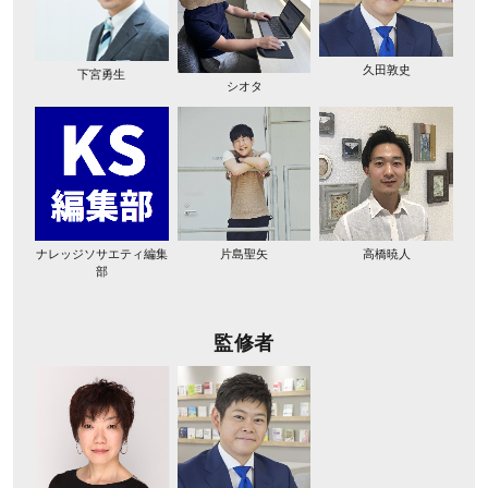
久田敦史
下宮勇生
シオタ
ナレッジソサエティ編集
片島聖矢
高橋暁人
部
監修者