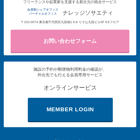
フリーランスや起業家を支援する新次元の統合サービス
会員制シェアオフィス
ナレッジソサエティ
バーチャルオフィス
〒102-0074 東京都千代田区九段南1-5-6 りそな九段ビル5F KSフロア
お問い合わせフォーム
施設の予約や郵便物利用料金の確認が、
外出先でも行える会員専用サービス
オンラインサービス
MEMBER LOGIN