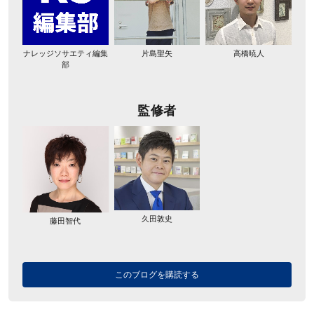
ナレッジソサエティ編集
片島聖矢
高橋暁人
部
監修者
久田敦史
藤田智代
このブログを購読する