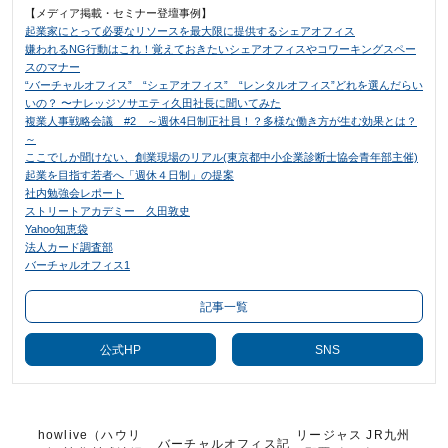
【メディア掲載・セミナー登壇事例】
起業家にとって必要なリソースを最大限に提供するシェアオフィス
嫌われるNG行動はこれ！覚えておきたいシェアオフィスやコワーキングスペー
スのマナー
“バーチャルオフィス” “シェアオフィス” “レンタルオフィス”どれを選んだらい
いの？ 〜ナレッジソサエティ久田社長に聞いてみた
複業人事戦略会議 #2 ～週休4日制正社員！？多様な働き方が生む効果とは？
～
ここでしか聞けない、創業現場のリアル(東京都中小企業診断士協会青年部主催)
起業を目指す若者へ「週休４日制」の提案
社内勉強会レポート
ストリートアカデミー 久田敦史
Yahoo知恵袋
法人カード調査部
バーチャルオフィス1
記事一覧
公式HP
SNS
howlive（ハウリ
リージャス JR九州
バーチャルオフィス記