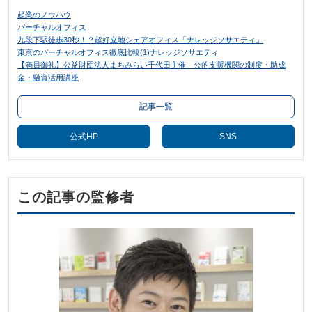
起業のノウハウ
バーチャルオフィス
九段下駅徒歩30秒！？超好立地シェアオフィス「ナレッジソサエティ」
東京のバーチャルオフィス徹底比較(1)ナレッジソサエティ
【満員御礼】公益財団法人まちみらい千代田主催 公的支援機関の制度・助成
金・融資活用講座
記事一覧
公式HP
SNS
この記事の監修者