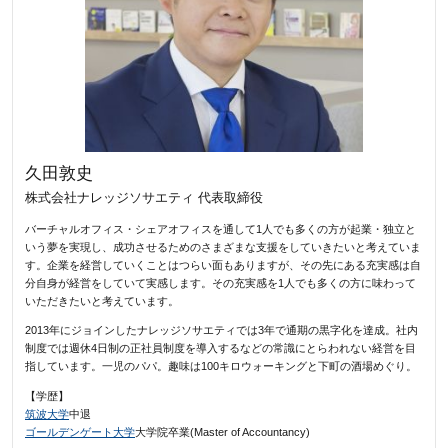
久田敦史
株式会社ナレッジソサエティ 代表取締役
バーチャルオフィス・シェアオフィスを通して1人でも多くの方が起業・独立と
いう夢を実現し、成功させるためのさまざまな支援をしていきたいと考えていま
す。企業を経営していくことはつらい面もありますが、その先にある充実感は自
分自身が経営をしていて実感します。その充実感を1人でも多くの方に味わって
いただきたいと考えています。
2013年にジョインしたナレッジソサエティでは3年で通期の黒字化を達成。社内
制度では週休4日制の正社員制度を導入するなどの常識にとらわれない経営を目
指しています。一児のパパ。趣味は100キロウォーキングと下町の酒場めぐり。
【学歴】
筑波大学
中退
ゴールデンゲート大学
大学院卒業(Master of Accountancy)