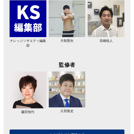
ナレッジソサエティ編集
片島聖矢
高橋暁人
部
監修者
久田敦史
藤田智代