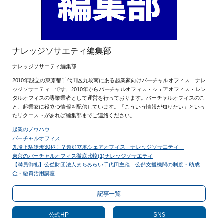
ナレッジソサエティ編集部
ナレッジソサエティ編集部
2010年設立の東京都千代田区九段南にある起業家向けバーチャルオフィス「ナレ
ッジソサエティ」です。2010年からバーチャルオフィス・シェアオフィス・レン
タルオフィスの専業業者として運営を行っております。バーチャルオフィスのこ
と、起業家に役立つ情報を配信しています。「こういう情報が知りたい」といっ
たリクエストがあれば編集部までご連絡ください。
起業のノウハウ
バーチャルオフィス
九段下駅徒歩30秒！？超好立地シェアオフィス「ナレッジソサエティ」
東京のバーチャルオフィス徹底比較(1)ナレッジソサエティ
【満員御礼】公益財団法人まちみらい千代田主催 公的支援機関の制度・助成
金・融資活用講座
記事一覧
公式HP
SNS