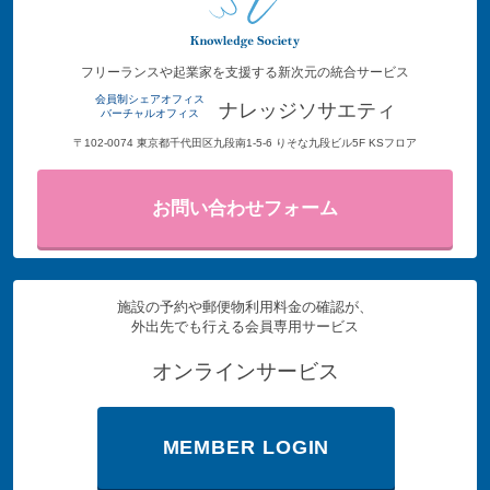
フリーランスや起業家を支援する新次元の統合サービス
会員制シェアオフィス
ナレッジソサエティ
バーチャルオフィス
〒102-0074 東京都千代田区九段南1-5-6 りそな九段ビル5F KSフロア
お問い合わせフォーム
施設の予約や郵便物利用料金の確認が、
外出先でも行える会員専用サービス
オンラインサービス
MEMBER LOGIN