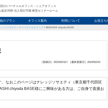
田区のバーチャルオフィス・シェアオフィス
徒歩30秒 法人登記可能 格安セミナールーム
他のプラン
オフィス案内
利用について
お役立ち
レッジソサエティ
>
バーチャルオフィス
>
MUSASHI chiyoda BASE
ウィークエンド
タルオフィス
し会議室
申込について
利用料金
FAQ
スタッフ
起業ノウ
社長ブ
E
［投稿日］2023/02/10 / ［最終更新日］2024/02/23
細ページです。なおこのページはナレッジソサエティ（東京都千代田区
HI chiyoda BASE様にご興味がある方は、ご自身で直接お