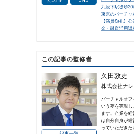
公式HP
SNS
九段下駅徒歩3
東京のバーチャ
【満員御礼】公
金・融資活用講
この記事の監修者
久田敦史
株式会社ナレ
バーチャルオフ
いう夢を実現し
ます。企業を経
は自分自身が経
っていただきた
記事一覧