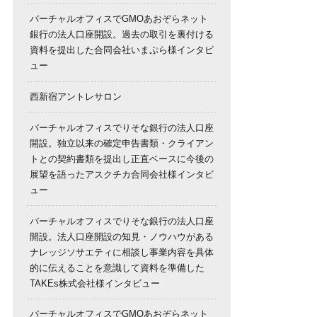
バーチャルオフィスでGMOあおぞらネット
銀行の法人口座開設。過去の取引を裏付ける
資料を提出した合同会社いまぷら様インタビ
ュー
西新宿アントレサロン
バーチャルオフィスでりそな銀行の法人口座
開設。独立以来の確定申告書類・クライアン
トとの契約書類を提出し正直ベースに今後の
展望を語ったアスクチカ合同会社様インタビ
ュー
バーチャルオフィスでりそな銀行の法人口座
開設。法人口座開設の知見・ノウハウがある
ナレッジソサエティに相談し事業内容を具体
的に伝えることを意識して資料を準備した
TAKEs株式会社様インタビュー
バーチャルオフィスでGMOあおぞらネット