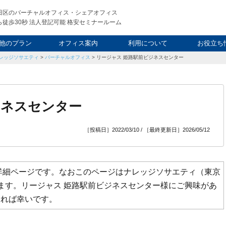
田区のバーチャルオフィス・シェアオフィス
徒歩30秒 法人登記可能 格安セミナールーム
他のプラン
オフィス案内
利用について
お役立ち
レッジソサエティ
>
バーチャルオフィス
>
リージャス 姫路駅前ビジネスセンター
ウィークエンド
タルオフィス
し会議室
申込について
利用料金
FAQ
スタッフ
起業ノウ
社長ブ
ジネスセンター
［投稿日］2022/03/10 / ［最終更新日］2026/05/12
詳細ページです。なおこのページはナレッジソサエティ（東京
ます。
リージャス 姫路駅前ビジネスセンター
様にご興味があ
ければ幸いです。