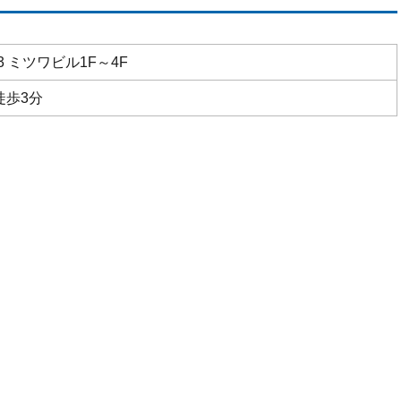
 ミツワビル1F～4F
徒歩3分