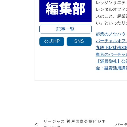
レッジソサエテ
レンタルオフィ
スのこと、起業
い」といったリ
記事一覧
起業のノウハウ
バーチャルオフ
公式HP
SNS
九段下駅徒歩3
東京のバーチャ
【満員御礼】公
金・融資活用講
リージャス 神戸国際会館ビジネ
バー