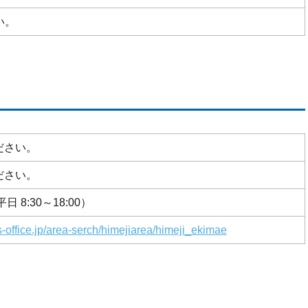
い。
ださい。
ださい。
（平日 8:30～18:00）
-office.jp/area-serch/himejiarea/himeji_ekimae