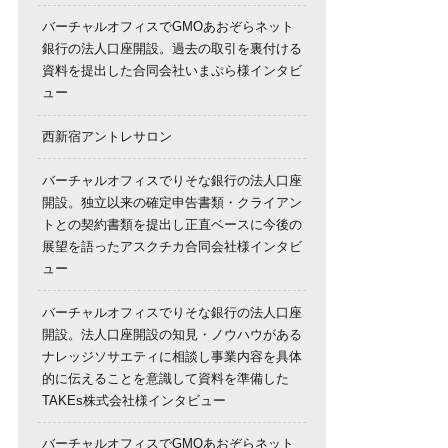
バーチャルオフィスでGMOあおぞらネット
銀行の法人口座開設。過去の取引を裏付ける
資料を提出した合同会社いまぷら様インタビ
ュー
西新宿アントレサロン
バーチャルオフィスでりそな銀行の法人口座
開設。独立以来の確定申告書類・クライアン
トとの契約書類を提出し正直ベースに今後の
展望を語ったアスクチカ合同会社様インタビ
ュー
バーチャルオフィスでりそな銀行の法人口座
開設。法人口座開設の知見・ノウハウがある
ナレッジソサエティに相談し事業内容を具体
的に伝えることを意識して資料を準備した
TAKEs株式会社様インタビュー
バーチャルオフィスでGMOあおぞらネット