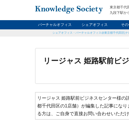
東京都千代
九段下駅から
バーチャルオフィス
シェアオフィス
その
シェアオフィス・バーチャルオフィス@東京都千代田区|ナ
ナイト&
レン
貸
リージャス 姫路駅前ビ
リージャス 姫路駅前ビジネスセンター
様の
都千代田区の1店舗）が編集した記事になり
る方は、ご自身で直接お問い合わせいただ