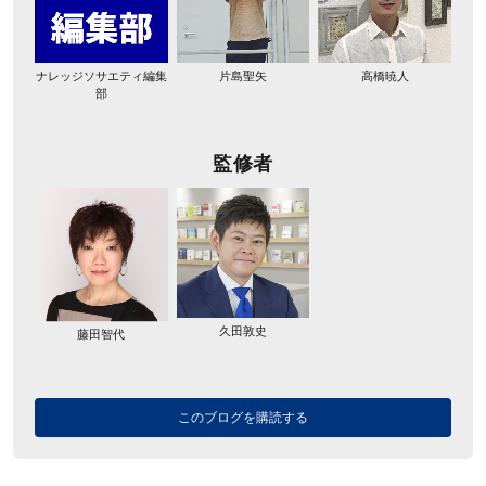
ナレッジソサエティ編集
片島聖矢
高橋暁人
部
監修者
久田敦史
藤田智代
このブログを購読する