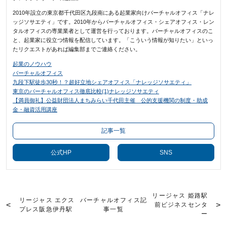
2010年設立の東京都千代田区九段南にある起業家向けバーチャルオフィス「ナレ
ッジソサエティ」です。2010年からバーチャルオフィス・シェアオフィス・レン
タルオフィスの専業業者として運営を行っております。バーチャルオフィスのこ
と、起業家に役立つ情報を配信しています。「こういう情報が知りたい」といっ
たリクエストがあれば編集部までご連絡ください。
起業のノウハウ
バーチャルオフィス
九段下駅徒歩30秒！？超好立地シェアオフィス「ナレッジソサエティ」
東京のバーチャルオフィス徹底比較(1)ナレッジソサエティ
【満員御礼】公益財団法人まちみらい千代田主催 公的支援機関の制度・助成
金・融資活用講座
記事一覧
公式HP
SNS
リージャス 姫路駅
リージャス エクス
バーチャルオフィス記
前ビジネスセンタ
プレス阪急伊丹駅
事一覧
ー