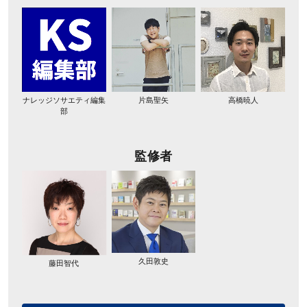
ナレッジソサエティ編集
片島聖矢
高橋暁人
部
監修者
久田敦史
藤田智代