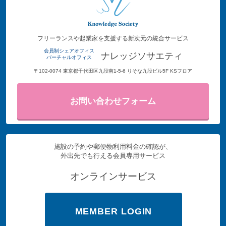
フリーランスや起業家を支援する新次元の統合サービス
会員制シェアオフィス
ナレッジソサエティ
バーチャルオフィス
〒102-0074 東京都千代田区九段南1-5-6 りそな九段ビル5F KSフロア
お問い合わせフォーム
施設の予約や郵便物利用料金の確認が、
外出先でも行える会員専用サービス
オンラインサービス
MEMBER LOGIN