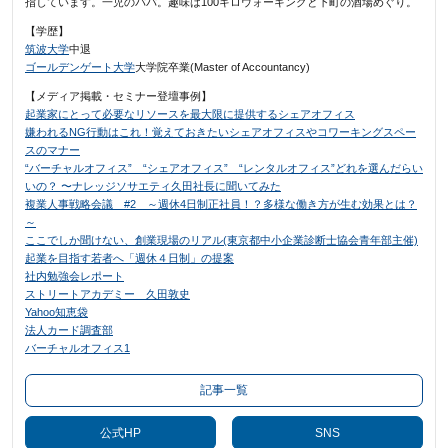
指しています。一児のパパ。趣味は100キロウォーキングと下町の酒場めぐり。
【学歴】
筑波大学
中退
ゴールデンゲート大学
大学院卒業(Master of Accountancy)
【メディア掲載・セミナー登壇事例】
起業家にとって必要なリソースを最大限に提供するシェアオフィス
嫌われるNG行動はこれ！覚えておきたいシェアオフィスやコワーキングスペー
スのマナー
“バーチャルオフィス” “シェアオフィス” “レンタルオフィス”どれを選んだらい
いの？ 〜ナレッジソサエティ久田社長に聞いてみた
複業人事戦略会議 #2 ～週休4日制正社員！？多様な働き方が生む効果とは？
～
ここでしか聞けない、創業現場のリアル(東京都中小企業診断士協会青年部主催)
起業を目指す若者へ「週休４日制」の提案
社内勉強会レポート
ストリートアカデミー 久田敦史
Yahoo知恵袋
法人カード調査部
バーチャルオフィス1
記事一覧
公式HP
SNS