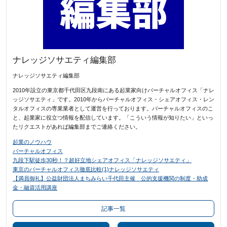
ナレッジソサエティ編集部
ナレッジソサエティ編集部
2010年設立の東京都千代田区九段南にある起業家向けバーチャルオフィス「ナレ
ッジソサエティ」です。2010年からバーチャルオフィス・シェアオフィス・レン
タルオフィスの専業業者として運営を行っております。バーチャルオフィスのこ
と、起業家に役立つ情報を配信しています。「こういう情報が知りたい」といっ
たリクエストがあれば編集部までご連絡ください。
起業のノウハウ
バーチャルオフィス
九段下駅徒歩30秒！？超好立地シェアオフィス「ナレッジソサエティ」
東京のバーチャルオフィス徹底比較(1)ナレッジソサエティ
【満員御礼】公益財団法人まちみらい千代田主催 公的支援機関の制度・助成
金・融資活用講座
記事一覧