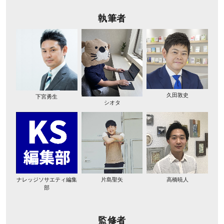
執筆者
久田敦史
下宮勇生
シオタ
ナレッジソサエティ編集
片島聖矢
高橋暁人
部
監修者