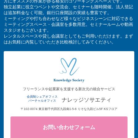
方にオススメの作業が捗る格安のコワーキングスペースです。
独立起業に役立つベントや交流会、セミナーも随時開催。法人登記
は追加料金なく可能。銀行口座開設の実績も豊富です。
ミーティングや打ち合わせなど様々なビジネスシーンに対応できる
ミーティングスペース・会議室を多数用意。セミナールームや動画
スタジオもございます。
レンタルスペースや貸し会議室としてもご利用いただけます。まず
はお気軽に内覧していただき比較検討してみてください。
フリーランスや起業家を支援する新次元の統合サービス
会員制シェアオフィス
ナレッジソサエティ
バーチャルオフィス
〒102-0074 東京都千代田区九段南1-5-6 りそな九段ビル5F KSフロア
お問い合わせフォーム