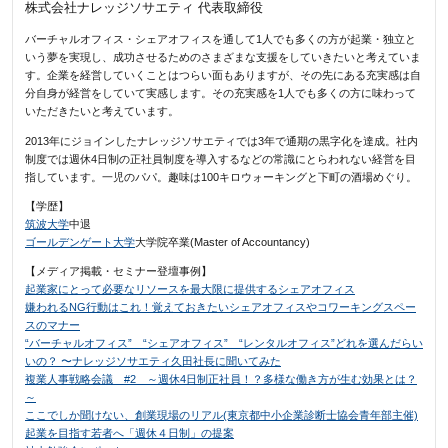
株式会社ナレッジソサエティ 代表取締役
バーチャルオフィス・シェアオフィスを通して1人でも多くの方が起業・独立と
いう夢を実現し、成功させるためのさまざまな支援をしていきたいと考えていま
す。企業を経営していくことはつらい面もありますが、その先にある充実感は自
分自身が経営をしていて実感します。その充実感を1人でも多くの方に味わって
いただきたいと考えています。
2013年にジョインしたナレッジソサエティでは3年で通期の黒字化を達成。社内
制度では週休4日制の正社員制度を導入するなどの常識にとらわれない経営を目
指しています。一児のパパ。趣味は100キロウォーキングと下町の酒場めぐり。
【学歴】
筑波大学
中退
ゴールデンゲート大学
大学院卒業(Master of Accountancy)
【メディア掲載・セミナー登壇事例】
起業家にとって必要なリソースを最大限に提供するシェアオフィス
嫌われるNG行動はこれ！覚えておきたいシェアオフィスやコワーキングスペー
スのマナー
“バーチャルオフィス” “シェアオフィス” “レンタルオフィス”どれを選んだらい
いの？ 〜ナレッジソサエティ久田社長に聞いてみた
複業人事戦略会議 #2 ～週休4日制正社員！？多様な働き方が生む効果とは？
～
ここでしか聞けない、創業現場のリアル(東京都中小企業診断士協会青年部主催)
起業を目指す若者へ「週休４日制」の提案