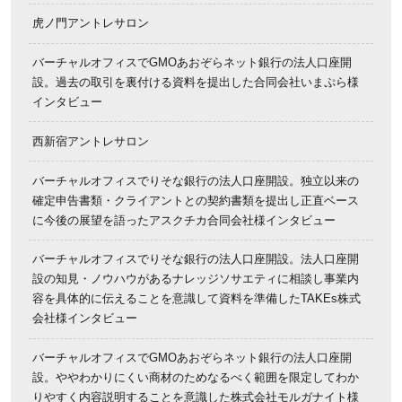
虎ノ門アントレサロン
バーチャルオフィスでGMOあおぞらネット銀行の法人口座開
設。過去の取引を裏付ける資料を提出した合同会社いまぷら様
インタビュー
西新宿アントレサロン
バーチャルオフィスでりそな銀行の法人口座開設。独立以来の
確定申告書類・クライアントとの契約書類を提出し正直ベース
に今後の展望を語ったアスクチカ合同会社様インタビュー
バーチャルオフィスでりそな銀行の法人口座開設。法人口座開
設の知見・ノウハウがあるナレッジソサエティに相談し事業内
容を具体的に伝えることを意識して資料を準備したTAKEs株式
会社様インタビュー
バーチャルオフィスでGMOあおぞらネット銀行の法人口座開
設。ややわかりにくい商材のためなるべく範囲を限定してわか
りやすく内容説明することを意識した株式会社モルガナイト様