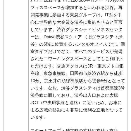
わせ、2027年までに220,000平方メートルものオ
フィススペースが増加するといわれる渋谷。再
開発事業に参画する東急グループは、IT系を中
心に世界的な大企業を渋谷に集結させると宣言
しています。渋谷グラスシティビジネスセンタ
ーは、Daiwa渋谷スクエア （旧グラスシティ渋
谷）の6階に位置するレンタルオフィスです。個
室タイプだけでなく、すべてのサービスが完備
されたコワーキングスペースとしてもご利用い
ただけます。交通アクセスはJR・東京メトロ銀
座線、東急東横線、田園都市線渋谷駅から徒歩
10分、京王井の頭線神泉駅から徒歩5分となって
います。なお、渋谷グラスシティは首都高速3号
渋谷線に面しており、渋谷出入口および大橋
JCT（中央環状線と連絡）に近いため、お車に
よる広域の移動にも非常に便利な立地となって
います。
スタートアップ・独立時の本社や支社・支店、