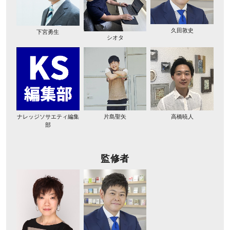
久田敦史
下宮勇生
シオタ
ナレッジソサエティ編集
片島聖矢
高橋暁人
部
監修者