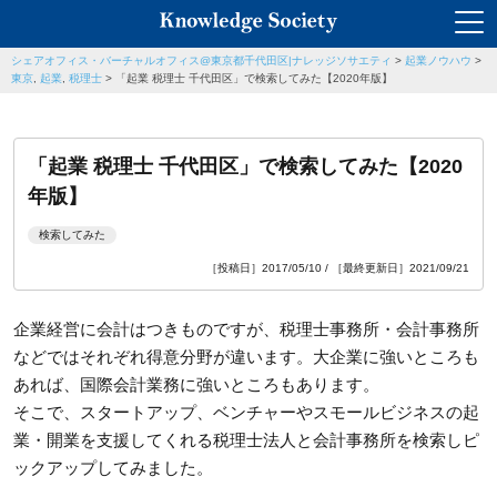
シェアオフィス・バーチャルオフィス@東京都千代田区|ナレッジソサエティ
>
起業ノウハウ
>
東京
,
起業
,
税理士
>
「起業 税理士 千代田区」で検索してみた【2020年版】
「起業 税理士 千代田区」で検索してみた【2020
年版】
検索してみた
［投稿日］2017/05/10 / ［最終更新日］2021/09/21
企業経営に会計はつきものですが、税理士事務所・会計事務所
などではそれぞれ得意分野が違います。大企業に強いところも
あれば、国際会計業務に強いところもあります。
そこで、スタートアップ、ベンチャーやスモールビジネスの起
業・開業を支援してくれる税理士法人と会計事務所を検索しピ
ックアップしてみました。