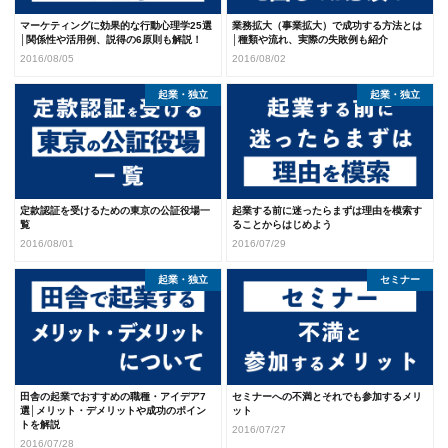
マーケティングに効果的な行動心理学25選
業務拡大（事業拡大）で成功する方法とは
│関係性や活用例、説得の6原則も解説！
│種類や流れ、実際の失敗例も紹介
2016/08/05
2016/08/02
起業・独立
起業・独立
定款認証を受けるための東京の公証役場一
起業する前に迷ったらまずは理由を模索す
覧
ることからはじめよう
2016/08/01
2016/07/29
起業・独立
セミナー
田舎の起業でおすすめの職種・アイデア7
セミナーへの不満とそれでも参加するメリ
選│メリット・デメリットや成功のポイン
ット
トを解説
2016/07/27
2016/07/28