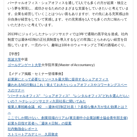
バーチャルオフィス・シェアオフィスを通して1人でも多くの方が起業・独立と
いう夢を実現し、成功させるためのさまざまな支援をしていきたいと考えていま
す。企業を経営していくことはつらい面もありますが、その先にある充実感は自
分自身が経営をしていて実感します。その充実感を1人でも多くの方に味わって
いただきたいと考えています。
2013年にジョインしたナレッジソサエティでは3年で通期の黒字化を達成。社内
制度では週休4日制の正社員制度を導入するなどの常識にとらわれない経営を目
指しています。一児のパパ。趣味は100キロウォーキングと下町の酒場めぐり。
【学歴】
筑波大学
中退
ゴールデンゲート大学
大学院卒業(Master of Accountancy)
【メディア掲載・セミナー登壇事例】
起業家にとって必要なリソースを最大限に提供するシェアオフィス
嫌われるNG行動はこれ！覚えておきたいシェアオフィスやコワーキングスペー
スのマナー
“バーチャルオフィス” “シェアオフィス” “レンタルオフィス”どれを選んだらい
いの？ 〜ナレッジソサエティ久田社長に聞いてみた
複業人事戦略会議 #2 ～週休4日制正社員！？多様な働き方が生む効果とは？
～
ここでしか聞けない、創業現場のリアル(東京都中小企業診断士協会青年部主催)
起業を目指す若者へ「週休４日制」の提案
社内勉強会レポート
ストリートアカデミー 久田敦史