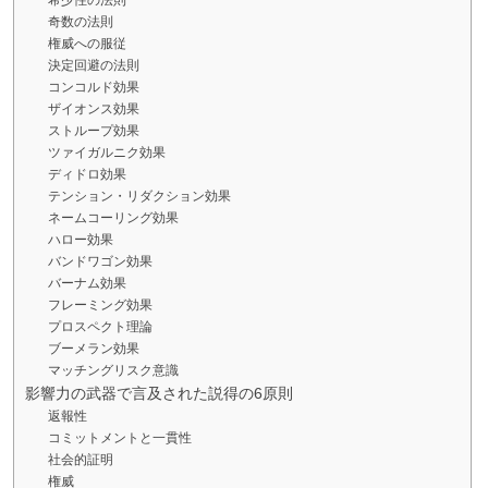
奇数の法則
権威への服従
決定回避の法則
コンコルド効果
ザイオンス効果
ストループ効果
ツァイガルニク効果
ディドロ効果
テンション・リダクション効果
ネームコーリング効果
ハロー効果
バンドワゴン効果
バーナム効果
フレーミング効果
プロスペクト理論
ブーメラン効果
マッチングリスク意識
影響力の武器で言及された説得の6原則
返報性
コミットメントと一貫性
社会的証明
権威