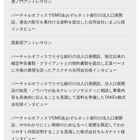
虎ノ門アントレサロン
バーチャルオフィスでGMOあおぞらネット銀行の法人口座開
設。過去の取引を裏付ける資料を提出した合同会社いまぷら様
インタビュー
西新宿アントレサロン
バーチャルオフィスでりそな銀行の法人口座開設。独立以来の
確定申告書類・クライアントとの契約書類を提出し正直ベース
に今後の展望を語ったアスクチカ合同会社様インタビュー
バーチャルオフィスでりそな銀行の法人口座開設。法人口座開
設の知見・ノウハウがあるナレッジソサエティに相談し事業内
容を具体的に伝えることを意識して資料を準備したTAKEs株式
会社様インタビュー
バーチャルオフィスでGMOあおぞらネット銀行の法人口座開
設。ややわかりにくい商材のためなるべく範囲を限定してわか
りやすく内容説明することを意識した株式会社モルガナイト様
インタビュー