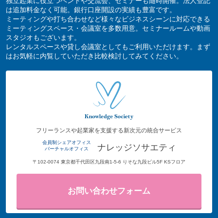
独立起業に役立つベントや交流会、セミナーも随時開催。法人登記
は追加料金なく可能。銀行口座開設の実績も豊富です。
ミーティングや打ち合わせなど様々なビジネスシーンに対応できる
ミーティングスペース・会議室を多数用意。セミナールームや動画
スタジオもございます。
レンタルスペースや貸し会議室としてもご利用いただけます。まず
はお気軽に内覧していただき比較検討してみてください。
フリーランスや起業家を支援する新次元の統合サービス
会員制シェアオフィス
ナレッジソサエティ
バーチャルオフィス
〒102-0074 東京都千代田区九段南1-5-6 りそな九段ビル5F KSフロア
お問い合わせフォーム