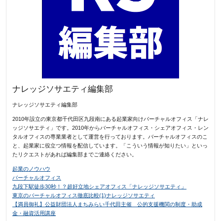
ナレッジソサエティ編集部
ナレッジソサエティ編集部
2010年設立の東京都千代田区九段南にある起業家向けバーチャルオフィス「ナレ
ッジソサエティ」です。2010年からバーチャルオフィス・シェアオフィス・レン
タルオフィスの専業業者として運営を行っております。バーチャルオフィスのこ
と、起業家に役立つ情報を配信しています。「こういう情報が知りたい」といっ
たリクエストがあれば編集部までご連絡ください。
起業のノウハウ
バーチャルオフィス
九段下駅徒歩30秒！？超好立地シェアオフィス「ナレッジソサエティ」
東京のバーチャルオフィス徹底比較(1)ナレッジソサエティ
【満員御礼】公益財団法人まちみらい千代田主催 公的支援機関の制度・助成
金・融資活用講座