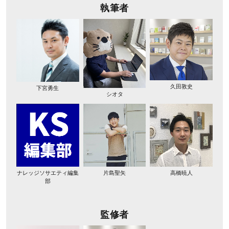
執筆者
久田敦史
下宮勇生
シオタ
ナレッジソサエティ編集
片島聖矢
高橋暁人
部
監修者