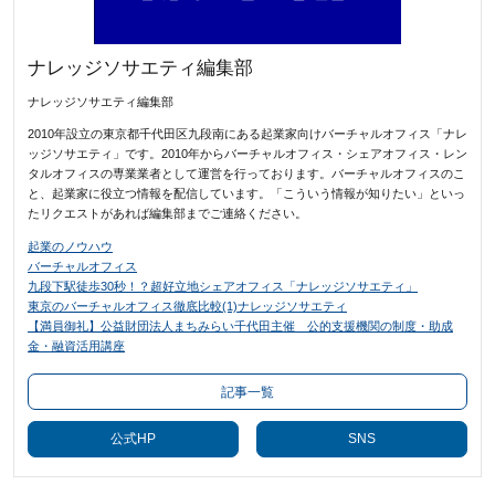
ナレッジソサエティ編集部
ナレッジソサエティ編集部
2010年設立の東京都千代田区九段南にある起業家向けバーチャルオフィス「ナレ
ッジソサエティ」です。2010年からバーチャルオフィス・シェアオフィス・レン
タルオフィスの専業業者として運営を行っております。バーチャルオフィスのこ
と、起業家に役立つ情報を配信しています。「こういう情報が知りたい」といっ
たリクエストがあれば編集部までご連絡ください。
起業のノウハウ
バーチャルオフィス
九段下駅徒歩30秒！？超好立地シェアオフィス「ナレッジソサエティ」
東京のバーチャルオフィス徹底比較(1)ナレッジソサエティ
【満員御礼】公益財団法人まちみらい千代田主催 公的支援機関の制度・助成
金・融資活用講座
記事一覧
公式HP
SNS