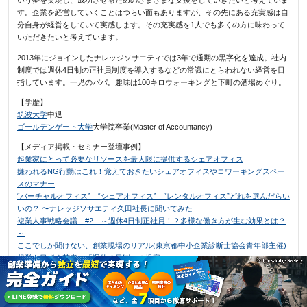
いう夢を実現し、成功させるためのさまざまな支援をしていきたいと考えていま
す。企業を経営していくことはつらい面もありますが、その先にある充実感は自
分自身が経営をしていて実感します。その充実感を1人でも多くの方に味わって
いただきたいと考えています。
2013年にジョインしたナレッジソサエティでは3年で通期の黒字化を達成。社内
制度では週休4日制の正社員制度を導入するなどの常識にとらわれない経営を目
指しています。一児のパパ。趣味は100キロウォーキングと下町の酒場めぐり。
【学歴】
筑波大学
中退
ゴールデンゲート大学
大学院卒業(Master of Accountancy)
【メディア掲載・セミナー登壇事例】
起業家にとって必要なリソースを最大限に提供するシェアオフィス
嫌われるNG行動はこれ！覚えておきたいシェアオフィスやコワーキングスペー
スのマナー
“バーチャルオフィス” “シェアオフィス” “レンタルオフィス”どれを選んだらい
いの？ 〜ナレッジソサエティ久田社長に聞いてみた
複業人事戦略会議 #2 ～週休4日制正社員！？多様な働き方が生む効果とは？
～
ここでしか聞けない、創業現場のリアル(東京都中小企業診断士協会青年部主催)
起業を目指す若者へ「週休４日制」の提案
社内勉強会レポート
ストリートアカデミー 久田敦史
Yahoo知恵袋