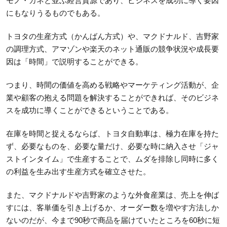
モノ・カネと並ぶ経営資源であり、ビジネスを成功に導く要因
にもなりうるものでもある。
トヨタの生産方式（かんばん方式）や、マクドナルド、吉野家
の調理方式、アマゾンや楽天のネット通販の競争状況や成長要
因は「時間」で説明することができる。
つまり、時間の価値を高める戦略やマーケティング活動が、企
業や顧客の抱える問題を解決することができれば、そのビジネ
スを成功に導くことができるということである。
在庫を時間と捉えるならば、トヨタ自動車は、極力在庫を持た
ず、必要なものを、必要な量だけ、必要な時に納入させ「ジャ
ストインタイム」で生産することで、ムダを排除し同時に多く
の利益を生み出す生産方式を確立させた。
また、マクドナルドや吉野家のような外食産業は、売上を伸ば
すには、客単価を引き上げるか、オーダー数を増やす方法しか
ないのだが、今まで90秒で商品を届けていたところを60秒に短