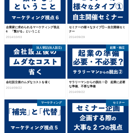
企業家に求められるマーケティング視点
セミナーの様々なタイプ①～自主開催セミ
6 「繋がる」ということ
ナー
2014/10/03
2014/09/29
法人登記(法人設立)
起業・独立
会社設立後のムダなコストを省く
サラリーマンからの脱出！② 起業に必要
な準備、不要な準備
2014/09/22
2014/09/22
マーケティング
起業・独立
セミナー