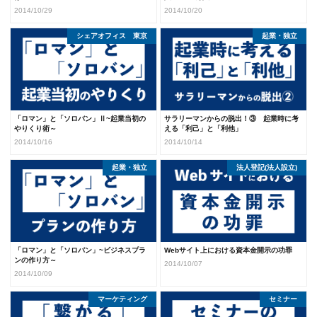
2014/10/29
2014/10/20
シェアオフィス 東京
起業・独立
起業・独立
「ロマン」と「ソロバン」Ⅱ~起業当初の
サラリーマンからの脱出！③ 起業時に考
やりくり術～
える「利己」と「利他」
2014/10/16
2014/10/14
起業・独立
法人登記(法人設立)
「ロマン」と「ソロバン」~ビジネスプラ
Webサイト上における資本金開示の功罪
ンの作り方～
2014/10/07
2014/10/09
マーケティング
セミナー