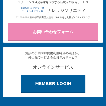
フリーランスや起業家を支援する新次元の統合サービス
会員制シェアオフィス
ナレッジソサエティ
バーチャルオフィス
〒102-0074 東京都千代田区九段南1-5-6 りそな九段ビル5F KSフロア
お問い合わせフォーム
施設の予約や郵便物利用料金の確認が、
外出先でも行える会員専用サービス
オンラインサービス
MEMBER LOGIN