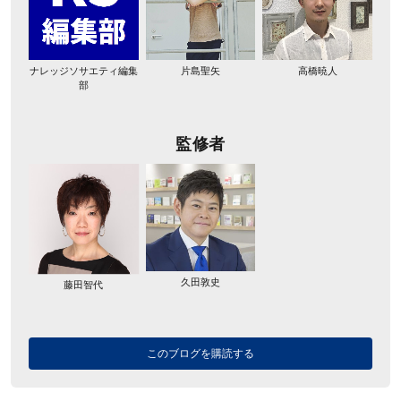
ナレッジソサエティ編集
片島聖矢
高橋暁人
部
監修者
久田敦史
藤田智代
このブログを購読する