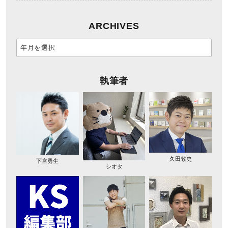
ARCHIVES
執筆者
久田敦史
下宮勇生
シオタ