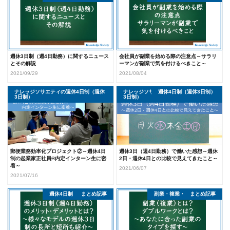
週休3日制（週4日勤務）に関するニュース
会社員が副業を始める際の注意点～サラリ
とその解説
ーマンが副業で気を付けるべきこと～
2021/09/29
2021/08/04
ナレッジソサエティの週休4日制（週休
ナレッジソサエティの週休4日制（週休
ナレッジソサエティ採用情報
週休4日制（週休3日制）
3日制）
3日制）
郵便業務効率化プロジェクト②～週休4日
週休3日（週4日勤務）で働いた感想～週休
制の起業家正社員®内定インターン生に密
2日・週休4日との比較で見えてきたこと～
着～
2021/06/07
2021/07/16
週休4日制（週休3日制）
まとめ記事
副業・複業・ダブルワーク
まとめ記事