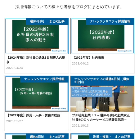
採用情報についての様々な考察をブログにまとめています。
週休4日制（週休3日制）
まとめ記事
ナレッジソサエティ採用情報
採用・人事・労務の総括
【2024年版】正社員の週休3日制導入の動
【2022年度】社内表彰
き
2023/04/12
2023/04/24
ナレッジソサエティ採用情報
採用・人事・労務の総括
ナレッジソサエティの週休4日制（週休
3日制）
【2022年度】採用・人事・労務の総括
プチ社内起業！？～週休4日制の起業家正
社員®のロッカーサービス構築日記④～
2023/03/27
2021/10/13
週休4日制（週休3日制）
まとめ記事
副業・複業・ダブルワーク
まとめ記事