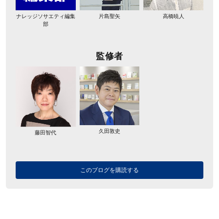
ナレッジソサエティ編集
片島聖矢
高橋暁人
部
監修者
久田敦史
藤田智代
このブログを購読する