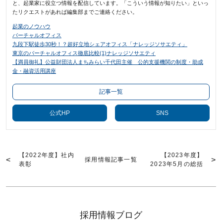
と、起業家に役立つ情報を配信しています。「こういう情報が知りたい」といっ
たリクエストがあれば編集部までご連絡ください。
起業のノウハウ
バーチャルオフィス
九段下駅徒歩30秒！？超好立地シェアオフィス「ナレッジソサエティ」
東京のバーチャルオフィス徹底比較(1)ナレッジソサエティ
【満員御礼】公益財団法人まちみらい千代田主催 公的支援機関の制度・助成
金・融資活用講座
記事一覧
公式HP
SNS
【2022年度】社内
【2023年度】
採用情報記事一覧
表彰
2023年5月の総括
採用情報ブログ