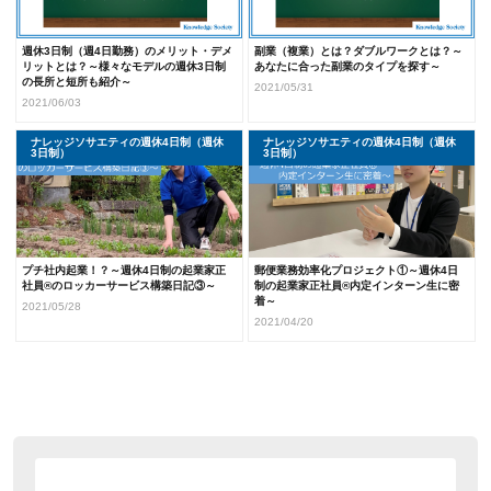
週休3日制（週4日勤務）のメリット・デメ
副業（複業）とは？ダブルワークとは？～
リットとは？～様々なモデルの週休3日制
あなたに合った副業のタイプを探す～
の長所と短所も紹介～
2021/05/31
2021/06/03
ナレッジソサエティの週休4日制（週休
ナレッジソサエティ採用情報
ナレッジソサエティの週休4日制（週休
ナレッジソサエティ採用情報
3日制）
3日制）
プチ社内起業！？～週休4日制の起業家正
郵便業務効率化プロジェクト①～週休4日
社員®のロッカーサービス構築日記③～
制の起業家正社員®内定インターン生に密
着～
2021/05/28
2021/04/20