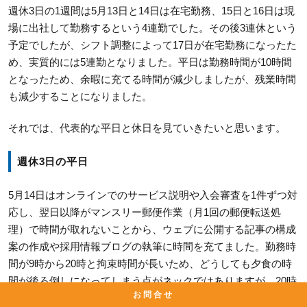
週休3日の1週間は5月13日と14日は在宅勤務、15日と16日は現
場に出社して勤務するという4連勤でした。その後3連休という
予定でしたが、シフト調整によって17日が在宅勤務になったた
め、実質的には5連勤となりました。平日は勤務時間が10時間
となったため、余暇に充てる時間が減少しましたが、残業時間
も減少することになりました。
それでは、代表的な平日と休日を見ていきたいと思います。
週休3日の平日
5月14日はオンラインでのサービス説明や入会審査を1件ずつ対
応し、翌日以降がマンスリー郵便作業（月1回の郵便転送処
理）で時間が取れないことから、ウェブに公開する記事の構成
案の作成や採用情報ブログの執筆に時間を充てました。勤務時
間が9時から20時と拘束時間が長いため、どうしても夕食の時
間が後ろ倒しになってしまう点がネックではありますが、20時
お問合せ
が近づいてくるといよいよ空腹の限界を迎えるため、残業時間