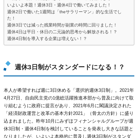
いよいよ本題！週休3日・週休4日で働いてみました！
週休2日で働いた1週間は「theサラリーマン」的な生活でし
た！
週休3日では減った残業時間が副業の時間に回りました！
週休4日は平日・休日の二元論的思考から解放される！？
週休4日制を導入する企業は増えない！？
週休3日制がスタンダードになる！？
本人が希望すれば週に3日休める「選択的週休3日制」。2021年
4月27日、自由民主党の1億総活躍推進本部から普及に向けて取
り組むように政府に提言があり、2021年6月に閣議決定された
「経済財政運営と改革の基本方針2021」（骨太の方針）に盛り
込まれました。昨年10月にみずほフィナンシャルグループが週
休3日制・週休4日制を検討していることを発表し大きな話題と
なりましたが、いよいよ本格的に普及し週休3日制がスタンダ