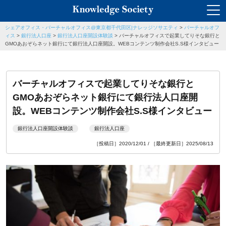
シェアオフィス・バーチャルオフィス@東京都千代田区|ナレッジソサエティ
>
バーチャルオフ
ィス
>
銀行法人口座
>
銀行法人口座開設体験談
>
バーチャルオフィスで起業してりそな銀行と
GMOあおぞらネット銀行にて銀行法人口座開設。WEBコンテンツ制作会社S.S様インタビュー
バーチャルオフィスで起業してりそな銀行と
GMOあおぞらネット銀行にて銀行法人口座開
設。WEBコンテンツ制作会社S.S様インタビュー
銀行法人口座開設体験談
銀行法人口座
［投稿日］2020/12/01 / ［最終更新日］2025/08/13