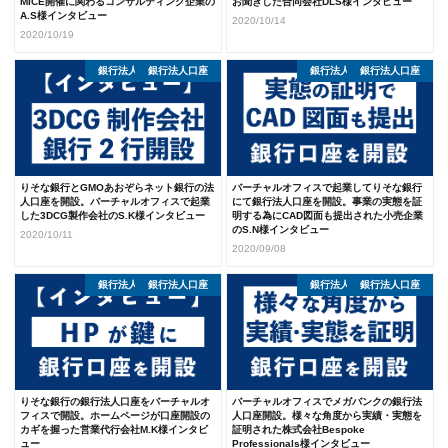
MICE開催に関わるコンサルティング企業の
お聞きした合同会社DLS様インタビュー
A.S様インタビュー
2020/10/14
2020/10/19
銀行法人口座開設体験談
銀行法人口座
銀行法人口座開設体験談
銀行法人口座
りそな銀行とGMOあおぞらネット銀行の法
バーチャルオフィスで起業してりそな銀行
人口座を開設。バーチャルオフィスで起業
にて銀行法人口座を開設。事業の実態を証
した3DCG製作会社のS.K様インタビュー
明する為にCAD図面も提出された小売企業
のS.N様インタビュー
2020/10/11
2020/09/08
銀行法人口座開設体験談
銀行法人口座
銀行法人口座開設体験談
銀行法人口座
りそな銀行の銀行法人口座をバーチャルオ
バーチャルオフィスでメガバンクの銀行法
フィスで開設。ホームページが口座開設の
人口座開設。様々な角度から実績・実態を
カギを握った営業代行会社M.K様インタビ
証明された株式会社Bespoke
ュー
Professionals様インタビュー