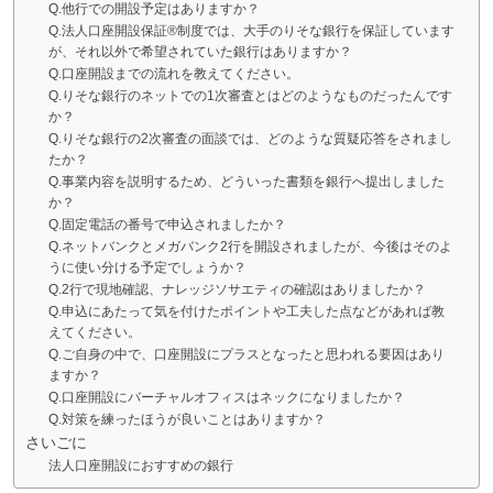
Q.他行での開設予定はありますか？
Q.法人口座開設保証®制度では、大手のりそな銀行を保証しています
が、それ以外で希望されていた銀行はありますか？
Q.口座開設までの流れを教えてください。
Q.りそな銀行のネットでの1次審査とはどのようなものだったんです
か？
Q.りそな銀行の2次審査の面談では、どのような質疑応答をされまし
たか？
Q.事業内容を説明するため、どういった書類を銀行へ提出しました
か？
Q.固定電話の番号で申込されましたか？
Q.ネットバンクとメガバンク2行を開設されましたが、今後はそのよ
うに使い分ける予定でしょうか？
Q.2行で現地確認、ナレッジソサエティの確認はありましたか？
Q.申込にあたって気を付けたポイントや工夫した点などがあれば教
えてください。
Q.ご自身の中で、口座開設にプラスとなったと思われる要因はあり
ますか？
Q.口座開設にバーチャルオフィスはネックになりましたか？
Q.対策を練ったほうが良いことはありますか？
さいごに
法人口座開設におすすめの銀行