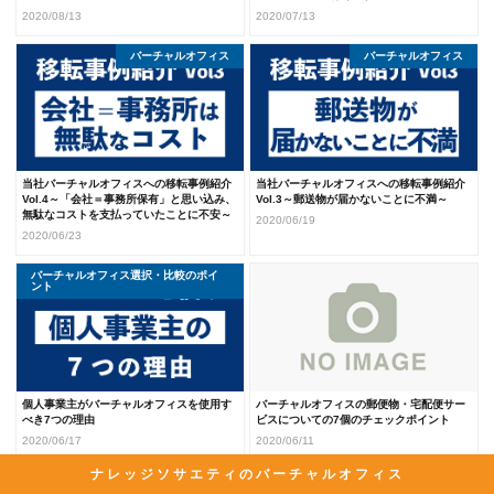
2020/08/13
2020/07/13
バーチャルオフィス
バーチャルオフィス
当社バーチャルオフィスへの移転事例紹介
当社バーチャルオフィスへの移転事例紹介
Vol.4～「会社＝事務所保有」と思い込み、
Vol.3～郵送物が届かないことに不満～
無駄なコストを支払っていたことに不安～
2020/06/19
2020/06/23
バーチャルオフィス選択・比較のポイ
バーチャルオフィス
ント
個人事業主がバーチャルオフィスを使用す
バーチャルオフィスの郵便物・宅配便サー
べき7つの理由
ビスについての7個のチェックポイント
2020/06/17
2020/06/11
ナレッジソサエティのバーチャルオフィス
バーチャルオフィス
銀行法人口座開設体験談
銀行法人口座