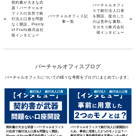
契約書が大きな武
バーチャルオフィ
器！バーチャルオ
スで銀行法人口座
フィスの住所で銀
バーチャルオフィス記
を開設。提出した
行法人口座を問題
事一覧
のは意外な書類。
なく開設。Plenty
モカモコ株式会社
of Fruits株式会社
様インタビュー
様インタビュー
バーチャルオフィスブログ
バーチャルオフィスについての様々な考察をブログにまとめています。
銀行法人口座開設体験談
バーチャルオフィス
銀行法人口座
銀行法人口座開設体験談
バーチャルオフィス
銀行法人口座
契約書が大きな武器！バーチャルオフィス
バーチャルオフィスで銀行法人口座開設の
の住所で銀行法人口座を問題なく開設。
ため、事前に用意した2つのモノとは？一
Plenty of Fruits株式会社様インタビュー
般社団法人著作権手続き支援センター様イ