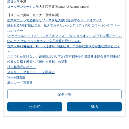
筑波大学
中退
ゴールデンゲート大学
大学院卒業(Master of Accountancy)
【メディア掲載・セミナー登壇事例】
起業家にとって必要なリソースを最大限に提供するシェアオフィス
嫌われるNG行動はこれ！覚えておきたいシェアオフィスやコワーキングスペー
スのマナー
“バーチャルオフィス” “シェアオフィス” “レンタルオフィス”どれを選んだらい
いの？ 〜ナレッジソサエティ久田社長に聞いてみた
複業人事戦略会議 #2 ～週休4日制正社員！？多様な働き方が生む効果とは？
～
ここでしか聞けない、創業現場のリアル(東京都中小企業診断士協会青年部主催)
起業を目指す若者へ「週休４日制」の提案
社内勉強会レポート
ストリートアカデミー 久田敦史
Yahoo知恵袋
法人カード調査部
記事一覧
公式HP
SNS