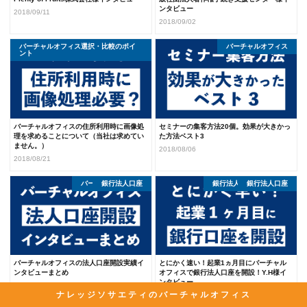
ンタビュー
2018/09/11
2018/09/02
バーチャルオフィス選択・比較のポイ
バーチャルオフィス
バーチャルオフィス
ント
バーチャルオフィスの住所利用時に画像処
セミナーの集客方法20個。効果が大きかっ
理を求めることについて（当社は求めてい
た方法ベスト3
ません。）
2018/08/06
2018/08/21
バーチャルオフィス
銀行法人口座
銀行法人口座開設体験談
バーチャルオフィス
銀行法人口座
バーチャルオフィスの法人口座開設実績イ
とにかく速い！起業1ヵ月目にバーチャル
ンタビューまとめ
オフィスで銀行法人口座を開設！Y.H様イ
ンタビュー
2018/07/24
ナレッジソサエティのバーチャルオフィス
2018/07/23