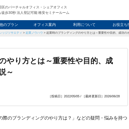
田区のバーチャルオフィス・シェアオフィス
徒歩30秒 法人登記可能 格安セミナールーム
他のプラン
オフィス案内
利用について
お役立ち
レッジソサエティ
>
起業ノウハウ
>
起業時のブランディングのやり方とは～重要性や目的、成功の
ウィークエンド
タルオフィス
し会議室
申込について
利用料金
FAQ
スタッフ
起業ノウ
社長ブ
のやり方とは～重要性や目的、成
説～
［投稿日］2022/05/05 / ［最終更新日］2026/06/28
の際のブランディングのやり方は？」などの疑問・悩みを持つ