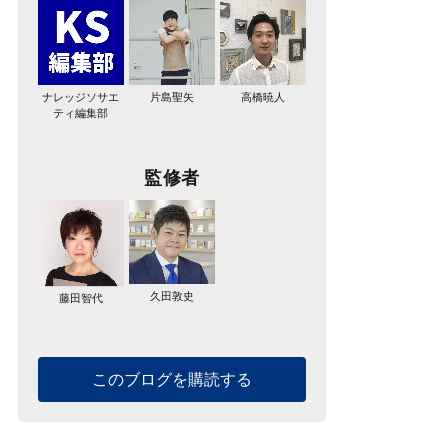
ナレッジソサエ
片島聖矢
高橋暁人
ティ編集部
監修者
久田敦史
藤田智代
このブログを購読する