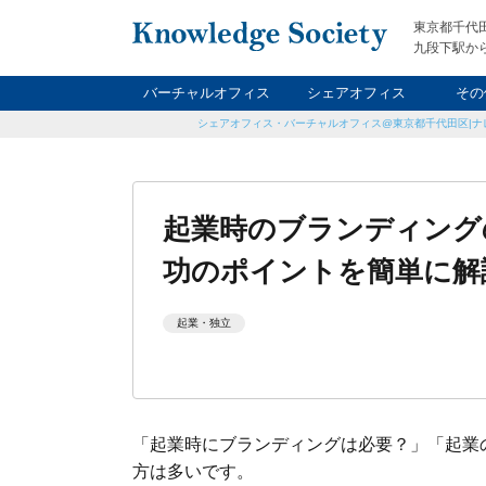
東京都千代
九段下駅から
バーチャルオフィス
シェアオフィス
その
シェアオフィス・バーチャルオフィス@東京都千代田区|ナ
ナイト&
レン
貸
起業時のブランディング
功のポイントを簡単に解
起業・独立
「起業時にブランディングは必要？」「起業
方は多いです。