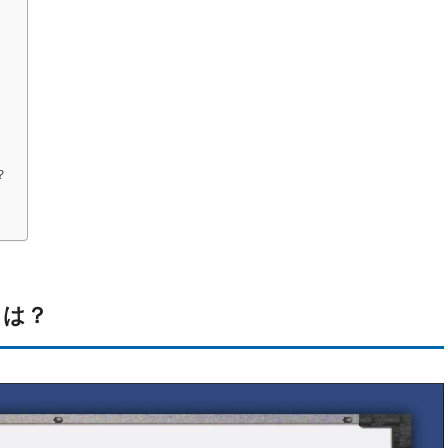
？
とは？