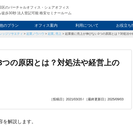
田区のバーチャルオフィス・シェアオフィス
徒歩30秒 法人登記可能 格安セミナールーム
他のプラン
オフィス案内
利用について
お役立ち
レッジソサエティ
>
起業ノウハウ
>
起業
,
売上
>
起業後に売上が伸びない3つの原因とは？対処法や
ウィークエンド
タルオフィス
し会議室
申込について
利用料金
FAQ
スタッフ
起業ノウ
社長ブ
3つの原因とは？対処法や経営上の
［投稿日］2021/03/20 / ［最終更新日］2025/09/03
容を解説します。