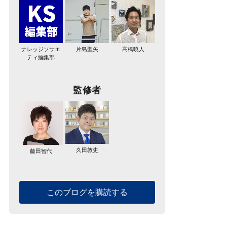
ナレッジソサエ
片島聖矢
高橋暁人
ティ編集部
監修者
久田敦史
藤田智代
このブログを購読する