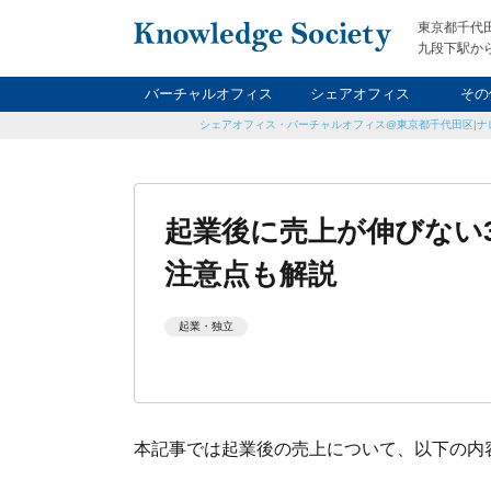
東京都千代
九段下駅から
バーチャルオフィス
シェアオフィス
その
シェアオフィス・バーチャルオフィス@東京都千代田区|ナ
ナイト&
レン
貸
起業後に売上が伸びない
注意点も解説
起業・独立
本記事では起業後の売上について、以下の内